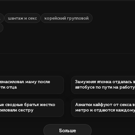
и
шантаж и секс
корейский групповой
 727
3 мин.
200 015
2
изнасиловал маму после
Замужняя японка отдалась 
ти отца
автобусе по пути на работу
 691
14 мин.
133 711
ые сводные братья жестко
Азиатки кайфуют от секса в
силовали сестру
метро и отдаются каждом
Больше