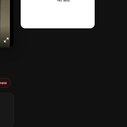
ngs
IP
Enter
fullscreen
ние