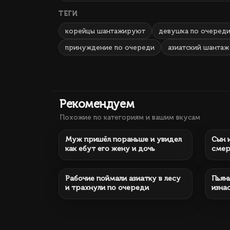
ТЕГИ
корейцы шантажируют
девушка по очеред
принуждение по очереди
азиатский шантаж
Рекомендуем
Похожие по категориям и вашим вкусам
144 372
19 мин.
352
Муж пришёл пораньше и увидел
Сын 
как ебут его жену и дочь
смер
242 537
37 мин.
125
Рабочие поймали азиатку в лесу
Пьян
и трахнули по очереди
изна