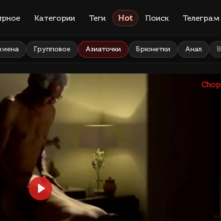
ярное
Категории
Теги
Hot
Поиск
Телеграм
змена
Групповое
Азиаточки
Брюнетки
Анал
В
Chop
Play