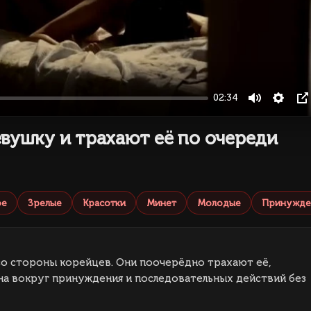
02:34
Mute
Setti
P
ушку и трахают её по очереди
ое
Зрелые
Красотки
Минет
Молодые
Принужде
о стороны корейцев. Они поочерёдно трахают её,
на вокруг принуждения и последовательных действий без