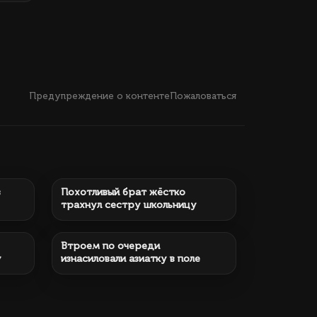
Предупреждение о контенте
Пожаловаться
3 мин.
212 883
12 мин.
в
Похотливый брат жёстко
трахнул сестру школьницу
1 ч.
220 159
15 мин.
Втроем по очереди
у
изнасиловали азиатку в поле