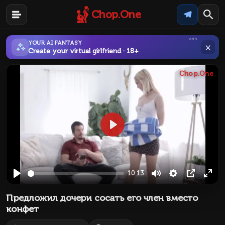
Chop.One
ads
YOUR AI FANTASY
×
Create your virtual girlfriend · 18+
Chop.One
Play
10:13
Play
Mute
Settings
PIP
Ente
Предложил дочери сосать его член вместо
full
конфет