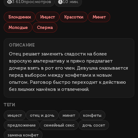
3 610
просмотров
10 мин.
Блондинки
Инцест
Красотки
Минет
Молодые
Сперма
ОПИСАНИЕ
Отец решает заменить сладости на более
взрослую альтернативу и прямо предлагает
дочери взять в рот его член. Девушка оказывается
перед выбором между конфетами и новым
опытом. Разговор быстро переходит к действию
без лишних намёков и отвлечений.
ТЕГИ
инцест
отец и дочь
минет
конфеты
предложение
семейный секс
дочь сосет
замена конфет