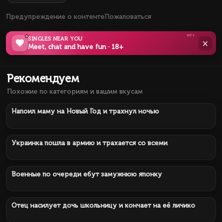
Предупреждение о контенте
Пожаловаться
ads
SINGLES NEAR YOU
×
Meet, chat and have fun · 18+
Рекомендуем
Похожие по категориям и вашим вкусам
178 422
12 мин.
Напоил маму на Новый Год и трахнул ночью
170 826
16 мин.
Украинка пошла в армию и трахается со всеми
144 272
8 мин.
Военные по очереди ебут замужнюю японку
160 464
31 мин.
Отец насилует дочь школьницу и кончает на её личико
200 193
23 мин.